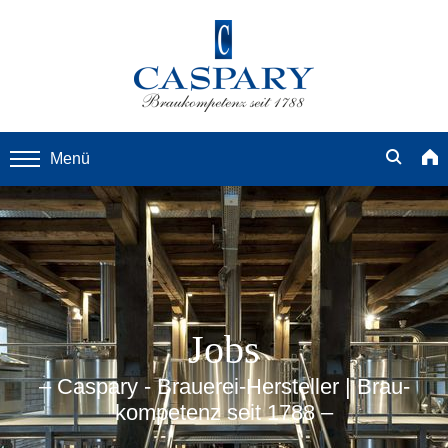
Menü
Jobs
– Caspary - Brauerei-Hersteller | Brau­
kompetenz seit 1788 –