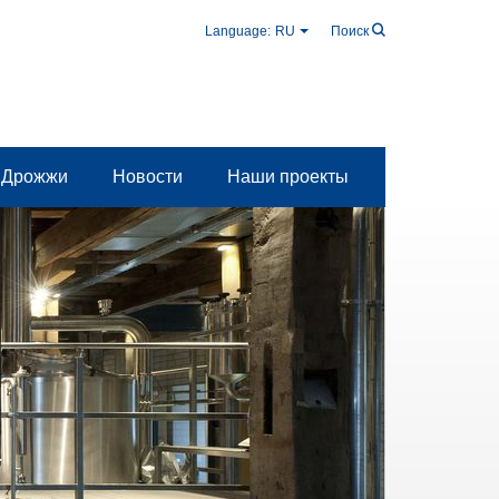
Language:
RU
Поиск
Дрожжи
Новости
Наши проекты
–