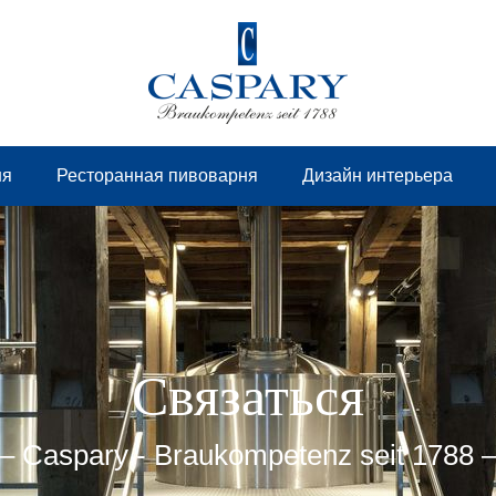
ня
Ресторанная пивоварня
Дизайн интерьера
Связаться
– Caspary - Brau­kompetenz seit 1788 