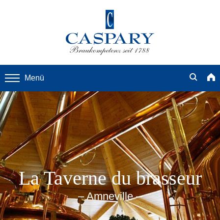
Menü
La Taverne du brasseur
– Amneville –