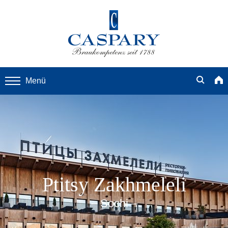
Menü
Ptitsy Zakhmeleli
– Sochi –